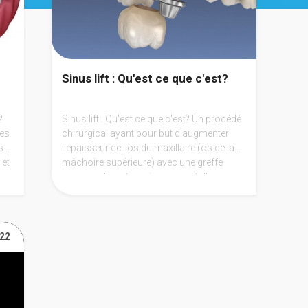
Sinus lift : Qu'est ce que c'est?
?
Sinus lift : Qu'est ce que c'est? Un procédé
es
chirurgical ayant pour but d'augmenter
s
l'épaisseur de l'os du maxillaire (os de la
 et
mâchoire supérieure) avec une greffe
osseuse. Il peut servir en amont d'une
pose d'implant dentaire.
ser
022