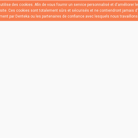
tilise des cookies. Afin de vous fournir un service personnalisé et d'améliorer 
e site. Ces cookies sont totalement sûrs et sécurisés et ne contiendront jamais d'
ement par Denteka ou les partenaires de confiance avec lesquels nous travaillons
ctualité de nos centres en vous i
notre newsletter mensuelle