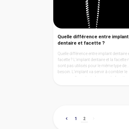
Quelle différence entre implant
dentaire et facette ?
Quelle différence entre implant dentaire 
facette ? L'implant dentaire et la facette ne
sont pas utilisés pour le même type de
besoin. L'implant va servir à combler le
manque d'une dent alors que la facette
s'utilise à des fins esthétiques.
1
2