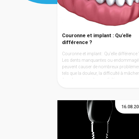
Couronne et implant : Qu'elle
différence ?
Couronne et implant : Qu'elle différence 
Les dents manquantes ou endommagé
peuvent causer de nombreux problème
tels que la douleur, la difficulté à mâcher
à parler, ainsi qu'une esthétique
défavorable. Pour remédier à ces
problèmes, les dentistes peuvent propo
des options de remplacement telles que
les couronnes et les implants dentaires.
16.08.2