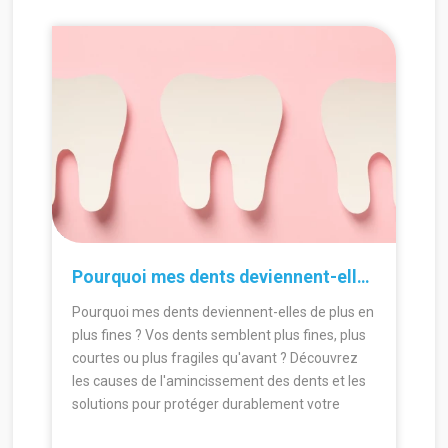
30.06.2026
24.
Pourquoi mes dents deviennent-elles de plus en plus fines ?
Pourquoi mes dents deviennent-elles de plus en
plus fines ? Vos dents semblent plus fines, plus
courtes ou plus fragiles qu'avant ? Découvrez
les causes de l'amincissement des dents et les
solutions pour protéger durablement votre
sourire.