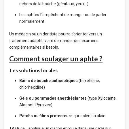
dehors de la bouche (génitaux, yeux…)
Les aphtes t’empêchent de manger ou de parler
normalement
Un médecin ou un dentiste pourra t’orienter vers un
traitement adapté, voire demander des examens
complémentaires si besoin.
Comment soulager un aphte ?
Les solutions locales
Bains de bouche antiseptiques
(hexétidine,
chlorhexidine)
Gels ou pommades anesthésiantes
(type Xylocaïne,
Alodont, Pyralvex)
Patchs ou films protecteurs
qui isolent la plaie
! Astuce ! applique un glaçon enroulé dans une gaze sur