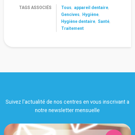
TAGS ASSOCIÉS
Tous
,
appareil dentaire
,
Gencives
,
Hygiène
,
Hygiène dentaire
,
Santé
,
Traitement
Suivez l'actualité de nos centres en vous inscrivant a
notre newsletter mensuelle