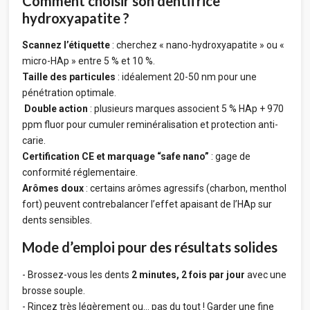
Comment choisir son dentifrice
hydroxyapatite ?
Scannez l’étiquette
: cherchez « nano-hydroxyapatite » ou «
micro-HAp » entre 5 % et 10 %.
Taille des particules
: idéalement 20-50 nm pour une
pénétration optimale.
Double action
: plusieurs marques associent 5 % HAp + 970
ppm fluor pour cumuler reminéralisation et protection anti-
carie.
Certification CE et marquage “safe nano”
: gage de
conformité réglementaire.
Arômes doux
: certains arômes agressifs (charbon, menthol
fort) peuvent contrebalancer l’effet apaisant de l’HAp sur
dents sensibles.
Mode d’emploi pour des résultats solides
- Brossez-vous les dents
2 minutes, 2 fois par jour
avec une
brosse souple.
- Rincez très légèrement ou… pas du tout ! Garder une fine