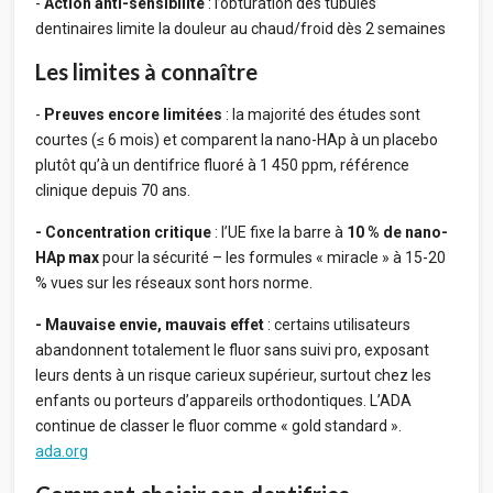
-
Action anti-sensibilité
: l’obturation des tubules
dentinaires limite la douleur au chaud/froid dès 2 semaines
Les limites à connaître
-
Preuves encore limitées
: la majorité des études sont
courtes (≤ 6 mois) et comparent la nano-HAp à un placebo
plutôt qu’à un dentifrice fluoré à 1 450 ppm, référence
clinique depuis 70 ans.
- Concentration critique
: l’UE fixe la barre à
10 % de nano-
HAp max
pour la sécurité – les formules « miracle » à 15-20
% vues sur les réseaux sont hors norme.
- Mauvaise envie, mauvais effet
: certains utilisateurs
abandonnent totalement le fluor sans suivi pro, exposant
leurs dents à un risque carieux supérieur, surtout chez les
enfants ou porteurs d’appareils orthodontiques. L’ADA
continue de classer le fluor comme « gold standard ».
ada.org