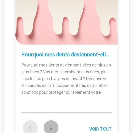
30.06.2026
24.
Pourquoi mes dents deviennent-elles de plus en plus fines ?
Pourquoi mes dents deviennent-elles de plus en
plus fines ? Vos dents semblent plus fines, plus
courtes ou plus fragiles qu'avant ? Découvrez
les causes de l'amincissement des dents et les
solutions pour protéger durablement votre
sourire.
VOIR TOUT