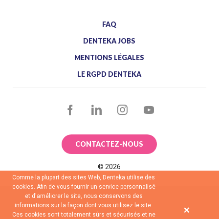
FAQ
DENTEKA JOBS
MENTIONS LÉGALES
LE RGPD DENTEKA
FACEBOOK
LINKEDIN
INSTAGRAM
YOUTUBE
CONTACTEZ-NOUS
©
2026
Comme la plupart des sites Web, Denteka utilise des
cookies. Afin de vous fournir un service personnalisé
et d'améliorer le site, nous conservons des
informations sur la façon dont vous utilisez le site.
Ces cookies sont totalement sûrs et sécurisés et ne