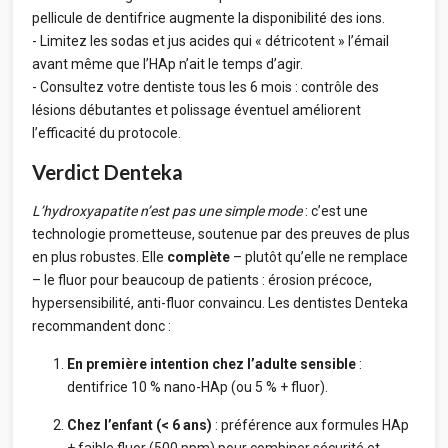
pellicule de dentifrice augmente la disponibilité des ions.
- Limitez les sodas et jus acides qui « détricotent » l’émail
avant même que l’HAp n’ait le temps d’agir.
- Consultez votre dentiste tous les 6 mois : contrôle des
lésions débutantes et polissage éventuel améliorent
l’efficacité du protocole.
Verdict Denteka
L’hydroxyapatite n’est pas une simple mode
: c’est une
technologie prometteuse, soutenue par des preuves de plus
en plus robustes. Elle
complète
– plutôt qu’elle ne remplace
– le fluor pour beaucoup de patients : érosion précoce,
hypersensibilité, anti-fluor convaincu. Les dentistes Denteka
recommandent donc :
En première intention chez l’adulte sensible
:
dentifrice 10 % nano-HAp (ou 5 % + fluor).
Chez l’enfant (< 6 ans)
: préférence aux formules HAp
+ faible fluor (500 ppm) pour combiner sécurité et