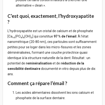
pousse certains consommateurs à chercher une
alternative « clean ».
C’est quoi, exactement, l’hydroxyapatite
?
L’hydroxyapatite est un cristal de calcium et de phosphate
[Ca₁₀(PO₄)₆(OH)₂] qui constitue
97 % de l’émail
. À l’état
nanométrique (20-80 nm), ces particules sont suffisamment
petites pour se loger dans les micro-fissures et les zones
déminéralisées, formant une couche protectrice quasi
identique à la structure naturelle de la dent. Résultat : un
potentiel de
reminéralisation
et de
réduction de la
sensibilité dentinaire
documenté in vitro depuis plus de dix
ans.
Comment ça répare l’émail ?
Les acides alimentaires dissolvent les ions calcium et
phosphate de la surface dentaire.