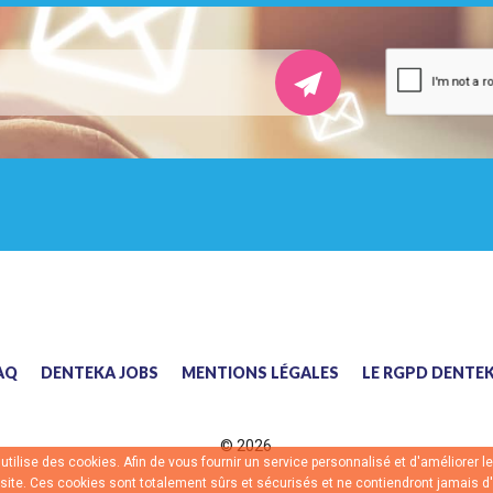
AQ
DENTEKA JOBS
MENTIONS LÉGALES
LE RGPD DENTE
©
2026
tilise des cookies. Afin de vous fournir un service personnalisé et d'améliorer 
e site. Ces cookies sont totalement sûrs et sécurisés et ne contiendront jamais d'