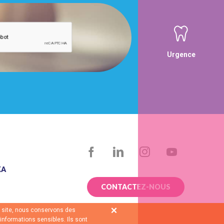
Urgence
FACEBOOK
LINKEDIN
INSTAGRAM
YOUTUBE
KA
CONTACTEZ-NOUS
le site, nous conservons des
informations sensibles. Ils sont