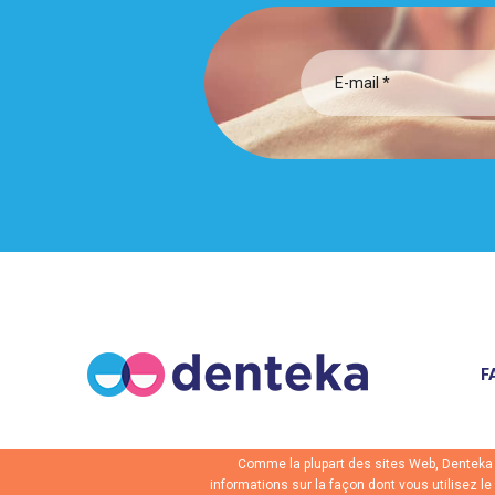
F
Comme la plupart des sites Web, Denteka u
informations sur la façon dont vous utilisez l