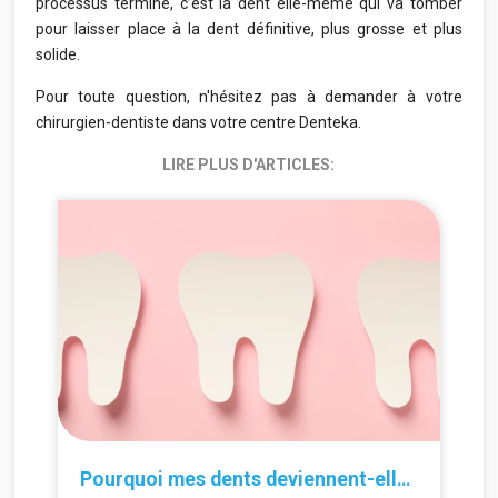
processus terminé, c’est la dent elle-même qui va tomber
pour laisser place à la dent définitive, plus grosse et plus
solide.
Pour toute question, n'hésitez pas à demander à votre
chirurgien-dentiste dans votre centre Denteka.
LIRE PLUS D'ARTICLES:
30.06.2026
24.
Pourquoi mes dents deviennent-elles de plus en plus fines ?