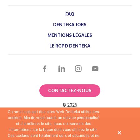
FAQ
DENTEKA JOBS
MENTIONS LÉGALES
LE RGPD DENTEKA
FACEBOOK
LINKEDIN
INSTAGRAM
YOUTUBE
CONTACTEZ-NOUS
©
2026
Comme la plupart des sites Web, Denteka utilise des
cookies. Afin de vous fournir un service personnalisé
et d'améliorer le site, nous conservons des
informations sur la façon dont vous utilisez le site.
Ces cookies sont totalement sûrs et sécurisés et ne